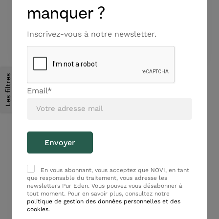
Lait Nettoyant Essentiel
Essentiel
manquer ?
21,00
€
22,00
€
Inscrivez-vous à notre newsletter.
Ajouter au panier
Ajouter au panier
Les filtres
Email*
DÉMAQUILLANTS ET
En vous abonnant, vous acceptez que NOVI, en tant
NETTOYANTS
que responsable du traitement, vous adresse les
newsletters Pur Eden. Vous pouvez vous désabonner à
Lotion Essentielle
tout moment. Pour en savoir plus, consultez notre
20,00
€
politique de gestion des données personnelles et des
cookies
.