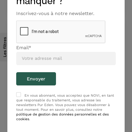
manquer ?
Inscrivez-vous à notre newsletter.
BEST
SELLER
Les filtres
Email*
CORPS
DÉMAQUILLANTS ET
NETTOYANTS
Déodorant Fraîcheur
Eau Micellaire
Fabuleux
En vous abonnant, vous acceptez que NOVI, en tant
Essentielle
que responsable du traitement, vous adresse les
24,50
€
10,50
€
newsletters Pur Eden. Vous pouvez vous désabonner à
tout moment. Pour en savoir plus, consultez notre
politique de gestion des données personnelles et des
Ajouter au panier
Ajouter au panier
cookies
.