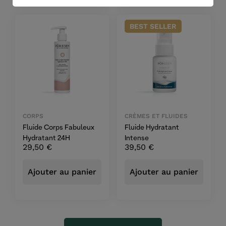
BEST
SELLER
CORPS
CRÈMES ET FLUIDES
Fluide Corps Fabuleux
Fluide Hydratant
Hydratant 24H
Intense
29,50
€
39,50
€
Ajouter au panier
Ajouter au panier