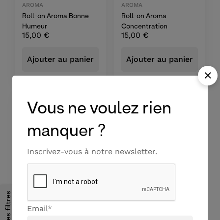
AROMA
AROMA
Roll-on Aroma Bonne
Roll-on Aroma
Humeur
Concentration
15,00
€
15,00
€
Ajouter au panier
Ajouter au panier
Vous ne voulez rien
manquer ?
Inscrivez-vous à notre newsletter.
AROMA
Les filtres
Roll-on Aroma Sérénité
Email*
15,00
€