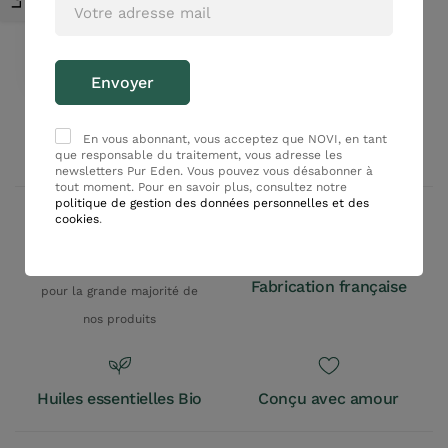
Ajouter au panier
En vous abonnant, vous acceptez que NOVI, en tant
que responsable du traitement, vous adresse les
newsletters Pur Eden. Vous pouvez vous désabonner à
tout moment. Pour en savoir plus, consultez notre
politique de gestion des données personnelles et des
cookies
.
100% Origine naturelle
Fabrication française
pour la grande majorité de
nos produits
Huiles essentielles Bio
Conçu avec amour