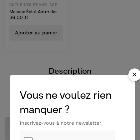
ANTI-RIDES ET ANTI-ÂGE
Masque Éclat Anti-rides
36,00
€
Ajouter au panier
Description
Vous ne voulez rien
Pourquoi choisir PUR EDEN ?
manquer ?
Inscrivez-vous à notre newsletter.