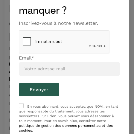
Huile
manquer ?
d’avocat
Inscrivez-vous à notre newsletter.
bio
Nourrit et protège la
peau
Email*
Une synergie de 5
extraits végétaux
bios
Marron d’Inde, Reine
des près, Arnica
Montana, Sorbier,
En vous abonnant, vous acceptez que NOVI, en tant
Centella asiatica –
que responsable du traitement, vous adresse les
newsletters Pur Eden. Vous pouvez vous désabonner à
Pour agir sur les
tout moment. Pour en savoir plus, consultez notre
politique de gestion des données personnelles et des
besoins spécifiques du
cookies
.