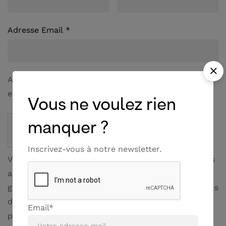
Adresse Email
*
A link to set a new password will be sent to your
email address.
Vous ne voulez rien
manquer ?
Inscrivez-vous à notre newsletter.
Vos données personnelles seront utilisées pour vous
accompagner au cours de votre visite du site web,
gérer l’accès à votre compte, et pour d’autres raisons
décrites sur notre page dédiée aux données
Email*
personnelles et cookies.