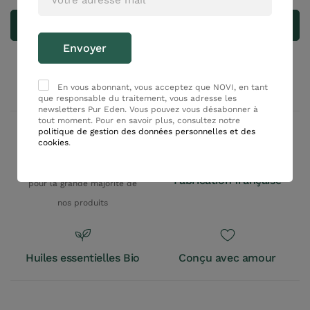
S'inscrire
En vous abonnant, vous acceptez que NOVI, en tant
que responsable du traitement, vous adresse les
newsletters Pur Eden. Vous pouvez vous désabonner à
tout moment. Pour en savoir plus, consultez notre
politique de gestion des données personnelles et des
cookies
.
100% Origine naturelle
Fabrication française
pour la grande majorité de
nos produits
Huiles essentielles Bio
Conçu avec amour