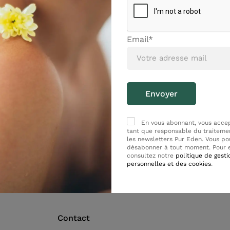
Email*
En vous abonnant, vous acce
tant que responsable du traiteme
les newsletters Pur Eden. Vous po
désabonner à tout moment. Pour e
abrication française
Huiles essentielles 
consultez notre
politique de gest
personnelles et des cookies
.
Contact