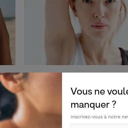
8 JUIN 2026
re
Un déodorant naturel est-il vraiment eff
Vous ne voul
contre les mauvaises odeurs ?
manquer ?
pose
Vous avez entendu parler des déodorants natu
mais vous hésitez encore ? C'est l'une…
Inscrivez-vous à notre ne
Lire Plus