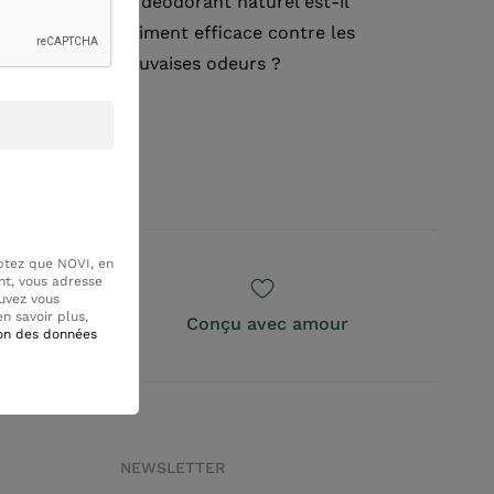
Un déodorant naturel est-il
vraiment efficace contre les
mauvaises odeurs ?
ptez que NOVI, en
nt, vous adresse
uvez vous
n savoir plus,
Bio
Conçu avec amour
ion des données
NEWSLETTER