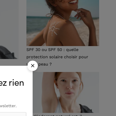
SPF 30 ou SPF 50 : quelle
protection solaire choisir pour
votre peau ?
icace
ez rien
rels
wsletter.