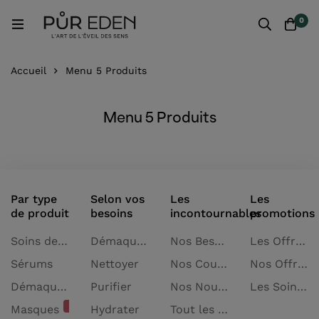
0
Accueil
Menu 5 Produits
Menu 5 Produits
Par type
Selon vos
Les
Les
de produit
besoins
incontournables
promotions
Soins de jour
Démaquiller
Nos Best-seller
Les Offres spéciales
Sérums
Nettoyer
Nos Coups de cœur
Nos Offres de l'été
Démaquillants et nettoyants
Purifier
Nos Nouveautés
Les Soins à petits prix
NOUVEAU
Masques
Hydrater
Tout les produits