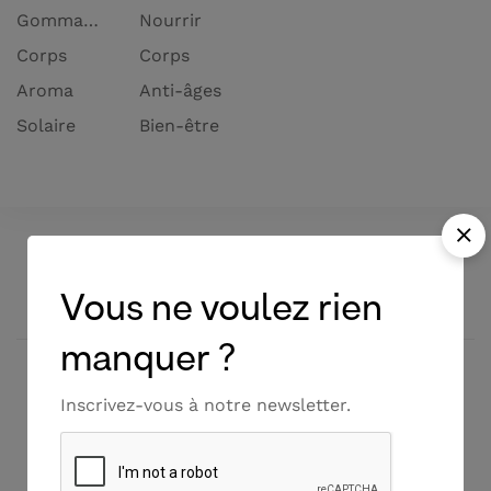
Gommages
Nourrir
Corps
Corps
Aroma
Anti-âges
Solaire
Bien-être
Vous ne voulez rien
manquer ?
Inscrivez-vous à notre newsletter.
100% Origine naturelle
Fabrication française
pour la grande majorité de
nos produits