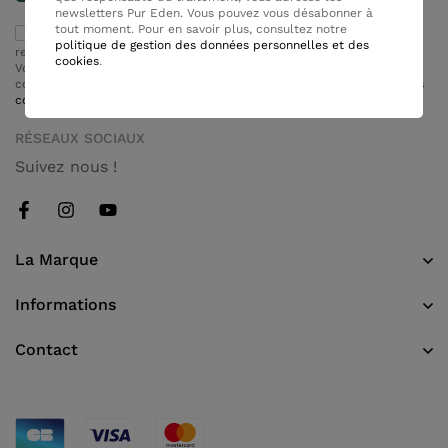
newsletters Pur Eden. Vous pouvez vous désabonner à
tout moment. Pour en savoir plus, consultez notre
En vous abonnant, vous acceptez que NOVI, en tant que
politique de gestion des données personnelles et des
responsable du traitement, vous adresse les newsletters Pur Eden.
cookies
.
Vous pouvez vous désabonner à tout moment. Pour en savoir plus,
consultez notre
politique de gestion des données personnelles et des
cookies
.
RÉSEAUX SOCIAUX
Suivez nous !
La Marque
Informations
Contact